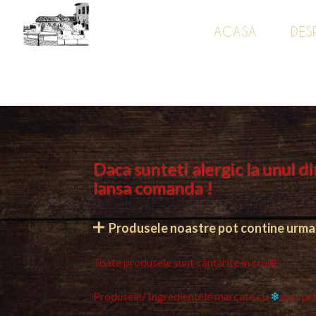
ACASA
DES
Daca sunteti alergic la unul d
lansa comanda !
Produsele noastre pot contine urmato
Toate produsele sunt cântărite în crud!
Produsele/ Ingredientele marcate cu
❄
sunt pr