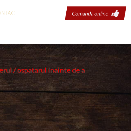
NTACT
Comanda online
erul / ospatarul inainte de a