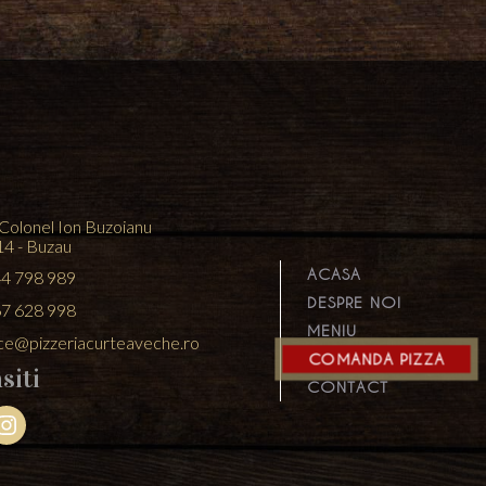
 Colonel Ion Buzoianu
14 - Buzau
ACASA
4 798 989
DESPRE NOI
7 628 998
MENIU
ice@pizzeriacurteaveche.ro
COMANDA PIZZA
siti
CONTACT