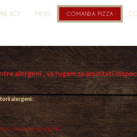
PRE NOI
MENIU
CO
COMANDA PIZZA
intre alergeni , va rugam sa anuntati dispec
rii alergeni :
odus / din produs decongelat!