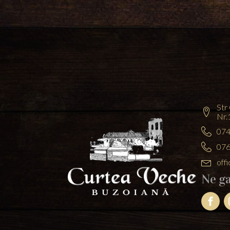
Str
Nr.
074
076
off
Ne ga