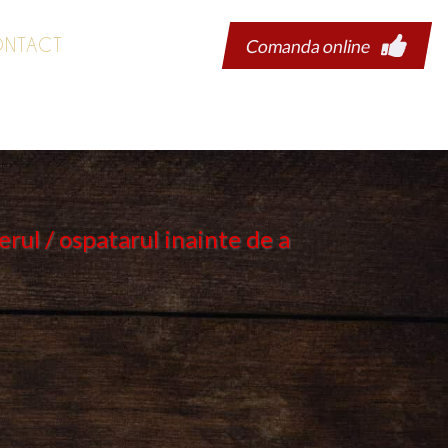
NTACT
Comanda online
erul / ospatarul inainte de a