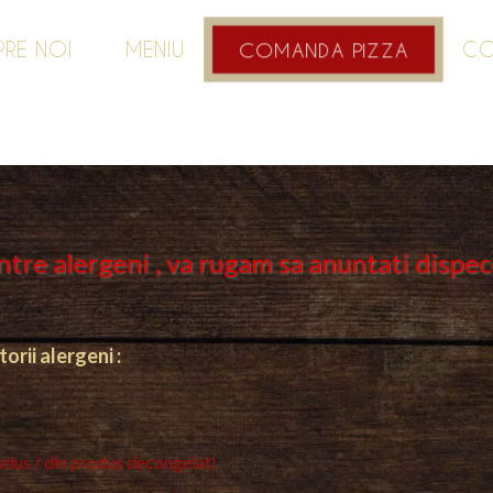
PRE NOI
MENIU
CO
COMANDA PIZZA
intre alergeni , va rugam sa anuntati dispec
rii alergeni :
odus / din produs decongelat!