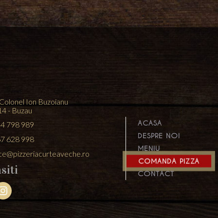
 Colonel Ion Buzoianu
14 - Buzau
ACASA
4 798 989
DESPRE NOI
7 628 998
MENIU
ice@pizzeriacurteaveche.ro
COMANDA PIZZA
siti
CONTACT