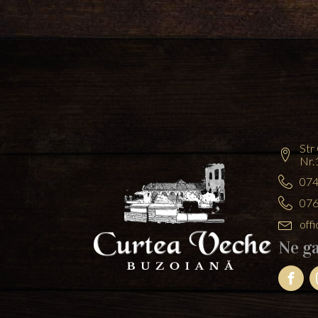
Str
Nr.
074
076
off
Ne ga