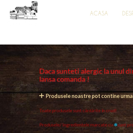
ACASA
DES
Daca sunteti alergic la unul d
lansa comanda !
Produsele noastre pot contine urmato
Toate produsele sunt cântărite în crud!
Produsele/ Ingredientele marcate cu
❄
sunt pr